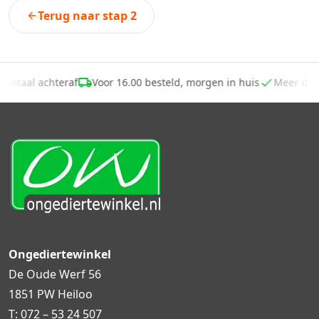
Terug naar stap 2
Betaal achteraf
Voor 16.00 besteld, morgen in huis
Meer dan
Ongediertewinkel
De Oude Werf 56
1851 PW Heiloo
T:
072 – 53 24 507