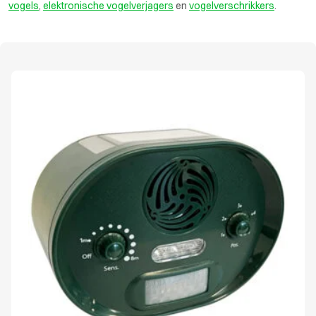
vogels
,
elektronische vogelverjagers
en
vogelverschrikkers
.