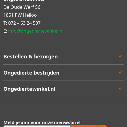
De Oude Werf 56
1851 PW Heiloo
T:
072 – 53 24 507
E:
info@ongediertewinkel.nl
Bestellen & bezorgen
Bestellen
Ongedierte bestrijden
Betalen
Bezorgen
Ongedierte keuzelulp
Ongediertewinkel.nl
Retourneren
Aanbiedingen
Zakelijk bestellen
Best verkocht
Ons assortiment
Garantie
Staffelkortingen
Contact
Kortingsbonnen
Over ons
Meld je aan voor onze nieuwsbrief
Ongedierte Blog
Veelgestelde vragen