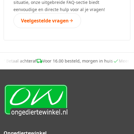
situatie, onze uitgebreide FAQ-sectie biedt
eenvoudige en directe hulp voor al je vragen!
Veelgestelde vragen
,-
Betaal achteraf
Voor 16.00 besteld, morgen in huis
Meer d
Ongediertewinkel