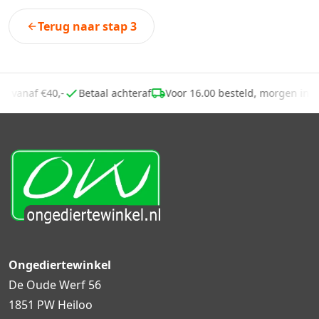
Terug naar stap 3
ing vanaf €40,-
Betaal achteraf
Voor 16.00 besteld, morgen in 
Ongediertewinkel
De Oude Werf 56
1851 PW Heiloo