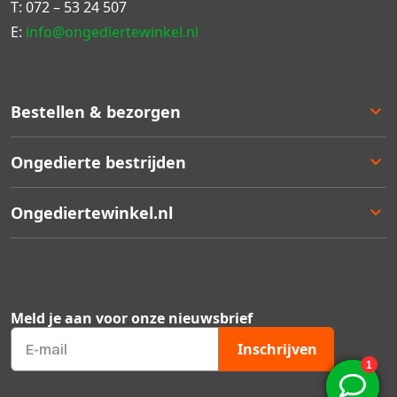
T:
072 – 53 24 507
E:
info@ongediertewinkel.nl
Bestellen & bezorgen
Bestellen
Ongedierte bestrijden
Betalen
Bezorgen
Ongedierte keuzelulp
Ongediertewinkel.nl
Retourneren
Aanbiedingen
Zakelijk bestellen
Best verkocht
Ons assortiment
Garantie
Staffelkortingen
Contact
Kortingsbonnen
Over ons
Meld je aan voor onze nieuwsbrief
Ongedierte Blog
Veelgestelde vragen
Inschrijven
Mijn account
Qshops keurmerk