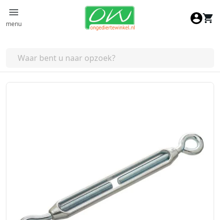
Ga naar de inhoud
menu