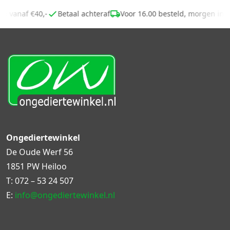
ing vanaf €40,-
Betaal achteraf
Voor 16.00 besteld, morgen in
Ongediertewinkel
De Oude Werf 56
1851 PW Heiloo
T:
072 – 53 24 507
E:
info@ongediertewinkel.nl