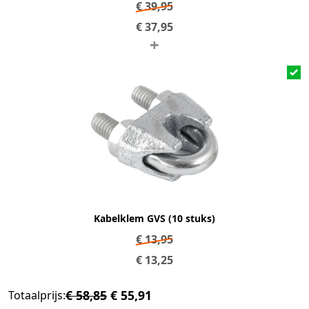
€
39,95
€
37,95
+
Kabelklem GVS (10 stuks)
€
13,95
€
13,25
€ 58,85
€ 55,91
Totaalprijs: