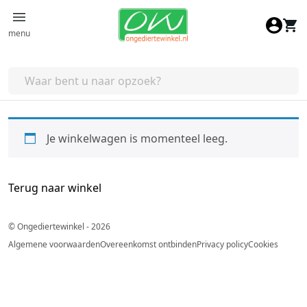
Ga naar de inhoud
menu
Je winkelwagen is momenteel leeg.
Terug naar winkel
© Ongediertewinkel - 2026
Algemene voorwaarden
Overeenkomst ontbinden
Privacy policy
Cookies