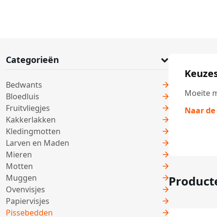
Categorieën
Keuzes
Bedwants
Moeite m
Bloedluis
Fruitvliegjes
Naar de
Kakkerlakken
Kledingmotten
Larven en Maden
Mieren
Motten
Muggen
Product
Ovenvisjes
Papiervisjes
Pissebedden