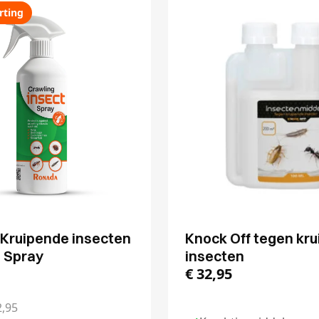
rting
Kruipende insecten
Knock Off tegen kr
e Spray
insecten
€
32,95
,95