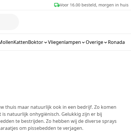
eld, morgen in huis
Meer dan 25 jaar ervaring
Mollen
Katten
Boktor
Vliegenlampen
Overige
Ronada
w thuis maar natuurlijk ook in een bedrijf. Zo komen
is natuurlijk onhygiënisch. Gelukkig zijn er bij
edden te bestrijden. Zo hebben wij de diverse sprays
araatjes om pissebedden te verjagen.