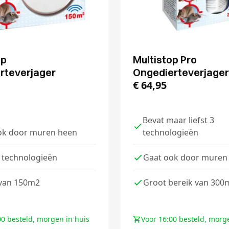
op
Multistop Pro
rteverjager
Ongedierteverjager
€
64,95
Bevat maar liefst 3
ok door muren heen
technologieën
 technologieën
Gaat ook door muren
 van 150m2
Groot bereik van 300
00 besteld, morgen in huis
Voor 16:00 besteld, morg