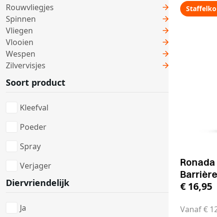
Rouwvliegjes
Staffelko
Spinnen
Vliegen
Vlooien
Wespen
Zilvervisjes
Soort product
Kleefval
Poeder
Spray
Ronada 
Verjager
Barrièr
Diervriendelijk
€
16,95
Ja
Vanaf
€
12