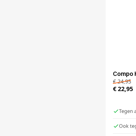
Compo K
€
24,95
€
22,95
Tegen a
Ook te