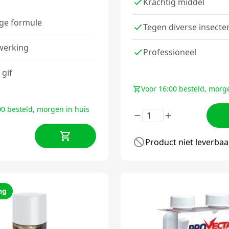
Krachtig middel
ige formule
Tegen diverse insecte
werking
Professioneel
 gif
Voor 16:00 besteld, morg
00 besteld, morgen in huis
Product niet leverbaar
ng