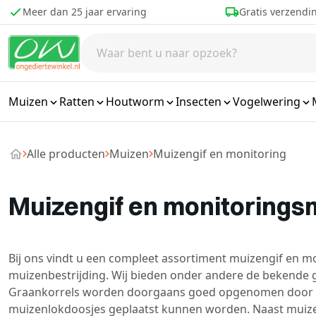
Ga naar de inhoud
Meer dan 25 jaar ervaring
Gratis verzendi
Muizen
Ratten
Houtworm
Insecten
Vogelwering
Alle producten
Muizen
Muizengif en monitoring
Muizengif en monitorings
Bij ons vindt u een compleet assortiment muizengif en m
muizenbestrijding. Wij bieden onder andere de bekende 
Graankorrels worden doorgaans goed opgenomen door mui
muizenlokdoosjes geplaatst kunnen worden. Naast muizen