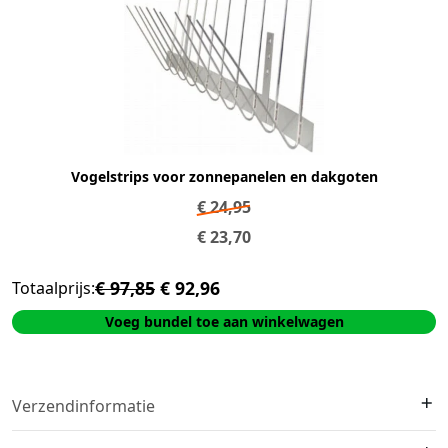
Vogelstrips voor zonnepanelen en dakgoten
€
24,95
€
23,70
€ 97,85
€ 92,96
Totaalprijs:
Voeg bundel toe aan winkelwagen
Verzendinformatie
We verzenden met
DHL
. Op voorraad?
Vóór 16:00 besteld =