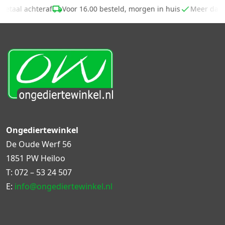
Betaal achteraf
Voor 16.00 besteld, morgen in huis
Meer dan
Ongediertewinkel
De Oude Werf 56
1851 PW Heiloo
T:
072 – 53 24 507
E:
info@ongediertewinkel.nl