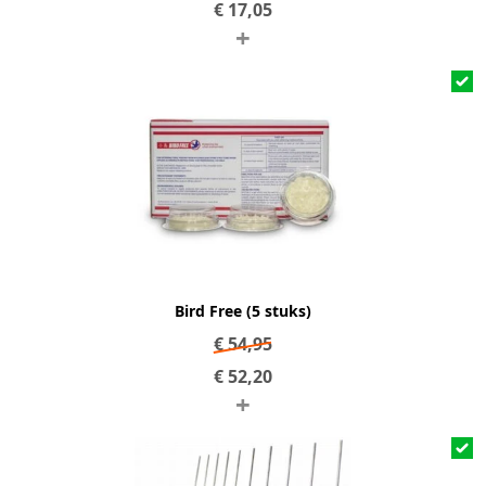
€
17,05
+
Bird Free (5 stuks)
€
54,95
€
52,20
+