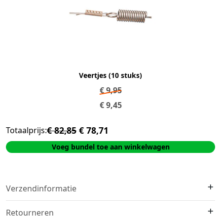
Veertjes (10 stuks)
€
9,95
€
9,45
€ 82,85
€ 78,71
Totaalprijs:
Voeg bundel toe aan winkelwagen
Verzendinformatie
We verzenden met
DHL
. Op voorraad?
Vóór 16:00 besteld =
Retourneren
morgen in huis
.