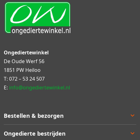
Ongediertewinkel
De Oude Werf 56
1851 PW Heiloo
T:
072 – 53 24 507
E:
info@ongediertewinkel.nl
Bestellen & bezorgen
Bestellen
Ongedierte bestrijden
Betalen