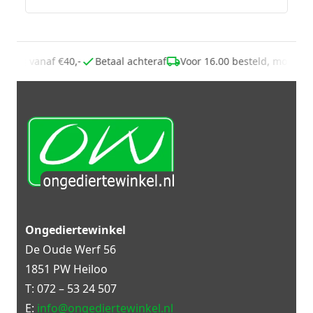
zending vanaf €40,-
Betaal achteraf
Voor 16.00 besteld, morgen
Ongediertewinkel
De Oude Werf 56
1851 PW Heiloo
T:
072 – 53 24 507
E:
info@ongediertewinkel.nl