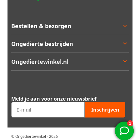
Bestellen & bezorgen
Bestellen
Ongedierte bestrijden
Betalen
Bezorgen
Ongedierte keuzelulp
Ongediertewinkel.nl
Retourneren
Aanbiedingen
Zakelijk bestellen
Best verkocht
Ons assortiment
Garantie
Staffelkortingen
Contact
Kortingsbonnen
Over ons
Meld je aan voor onze nieuwsbrief
Ongedierte Blog
Veelgestelde vragen
Inschrijven
Mijn account
Qshops keurmerk
© Ongediertewinkel - 2026