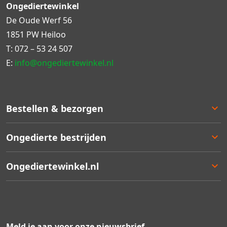
Ongediertewinkel
De Oude Werf 56
1851 PW Heiloo
T:
072 – 53 24 507
E:
info@ongediertewinkel.nl
Bestellen & bezorgen
Bestellen
Ongedierte bestrijden
Betalen
Bezorgen
Ongedierte keuzelulp
Ongediertewinkel.nl
Retourneren
Aanbiedingen
Zakelijk bestellen
Best verkocht
Ons assortiment
Garantie
Staffelkortingen
Contact
Kortingsbonnen
Over ons
Meld je aan voor onze nieuwsbrief