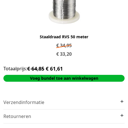
Staaldraad RVS 50 meter
€
34,95
€
33,20
€ 64,85
€ 61,61
Totaalprijs:
Voeg bundel toe aan winkelwagen
Verzendinformatie
We verzenden met
DHL
. Op voorraad?
Vóór 16:00 besteld =
Retourneren
morgen in huis
.
Gratis verzending:
Vanaf €40,-
Retourneren kan binnen
14 werkdagen na levering
. Het product