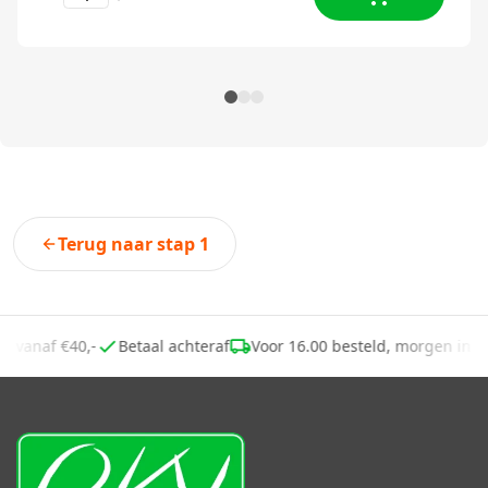
Terug naar stap 1
ng vanaf €40,-
Betaal achteraf
Voor 16.00 besteld, morgen in 