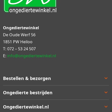
Ongediertewinkel
De Oude Werf 56
1851 PW Heiloo
T:
072 – 53 24 507
E:
info@ongediertewinkel.nl
Bestellen & bezorgen
Bestellen
Ongedierte bestrijden
Betalen
Bezorgen
Ongedierte keuzelulp
Ongediertewinkel.nl
Retourneren