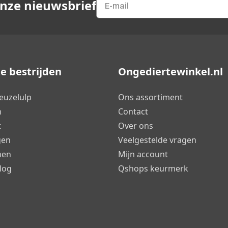
onze nieuwsbrief
e bestrijden
Ongediertewinkel.nl
euzelulp
Ons assortiment
n
Contact
t
Over ons
gen
Veelgestelde vragen
nen
Mijn account
log
Qshops keurmerk