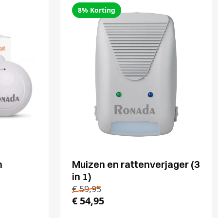
8% Korting
n
Muizen en rattenverjager (3
in 1)
€
59,95
€
54,95