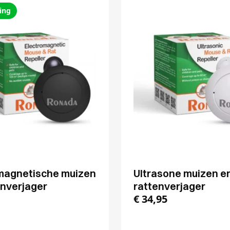
ing
magnetische muizen
Ultrasone muizen e
enverjager
rattenverjager
€
34,95