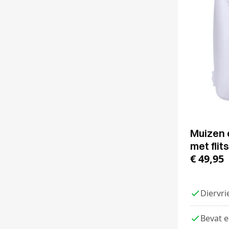
Muizen 
met flits
€
49,95
Diervri
Bevat ee