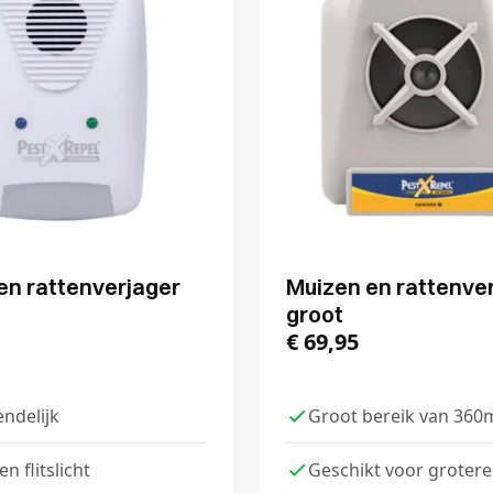
en rattenverjager
Muizen en rattenve
groot
€
69,95
endelijk
Groot bereik van 360
n flitslicht
Geschikt voor grotere