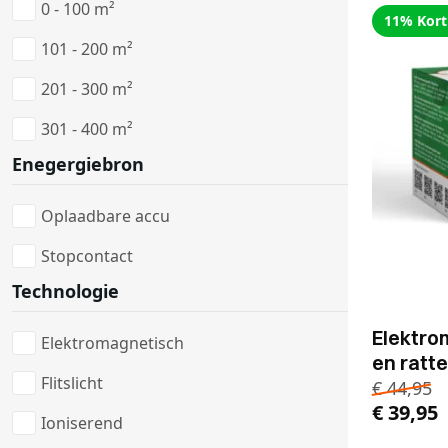
0 - 100 m²
11% Kort
101 - 200 m²
201 - 300 m²
301 - 400 m²
Enegergiebron
Oplaadbare accu
Stopcontact
Technologie
Elektro
Elektromagnetisch
en ratt
Flitslicht
€
44,95
€
39,95
Ioniserend