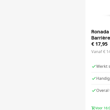
Ronada 
Barrièr
€
17,95
Vanaf
€
14
Werkt 
Handig
Overal
Voor 16: