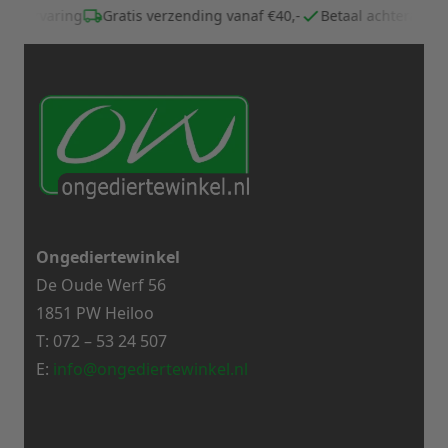
jaar ervaring
Gratis verzending vanaf €40,-
Betaal achteraf
Ongediertewinkel
De Oude Werf 56
1851 PW Heiloo
T:
072 – 53 24 507
E:
info@ongediertewinkel.nl