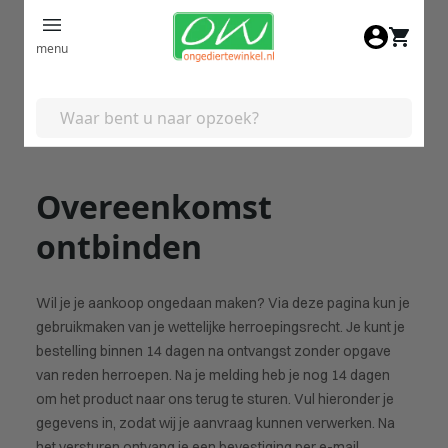
Ga naar de inhoud
menu
Overeenkomst
ontbinden
Wil je je aankoop ongedaan maken? Via deze pagina kun je
gebruikmaken van je wettelijke herroepingsrecht. Je kunt je
bestelling binnen 14 dagen na ontvangst zonder opgave
van reden herroepen. Na je melding heb je nog 14 dagen
om het product naar ons terug te sturen. Vul hieronder je
gegevens in, zodat wij je aanvraag kunnen verwerken. Na
het versturen ontvang je een bevestiging per e-mail.