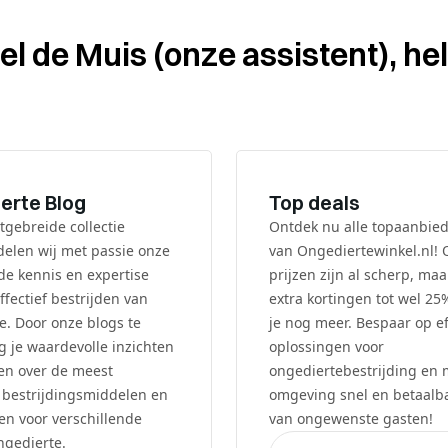
l de Muis (onze assistent), hel
erte Blog
Top deals
tgebreide collectie
Ontdek nu alle topaanbie
 delen wij met passie onze
van Ongediertewinkel.nl!
e kennis en expertise
prijzen zijn al scherp, ma
ffectief bestrijden van
extra kortingen tot wel 25
e. Door onze blogs te
je nog meer. Bespaar op ef
jg je waardevolle inzichten
oplossingen voor
en over de meest
ongediertebestrijding en
e bestrijdingsmiddelen en
omgeving snel en betaalba
en voor verschillende
van ongewenste gasten!
ngedierte.