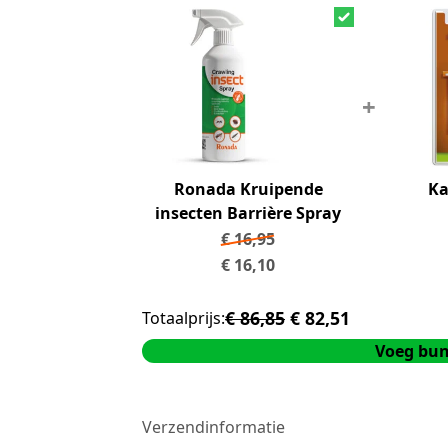
+
Ronada Kruipende
Ka
insecten Barrière Spray
€
16,95
€
16,10
€ 86,85
€ 82,51
Totaalprijs:
Voeg bun
Verzendinformatie