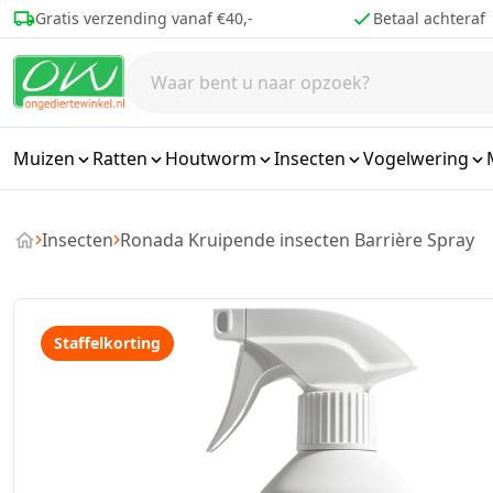
Ga naar de inhoud
Gratis verzending vanaf €40,-
Betaal achteraf
Muizen
Ratten
Houtworm
Insecten
Vogelwering
Insecten
Ronada Kruipende insecten Barrière Spray
Staffelkorting