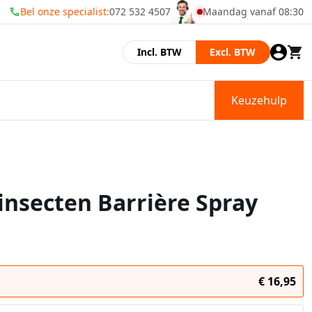
Bel onze specialist:
072 532 4507
Maandag vanaf 08:30
Momenteel zijn wij gesl
Incl. BTW
Excl. BTW
Keuzehulp
nsecten Barrière Spray
€
16,95