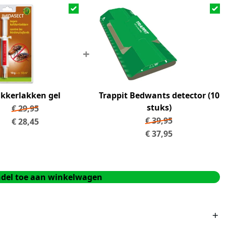
+
kkerlakken gel
Trappit Bedwants detector (10
stuks)
€
29,95
€
39,95
€
28,45
€
37,95
del toe aan winkelwagen