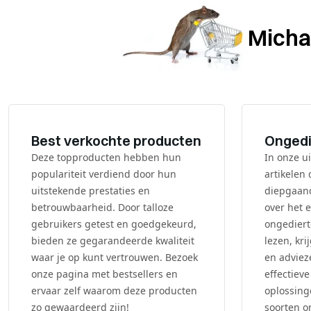
Michae
Best verkochte producten
Ongedi
Deze topproducten hebben hun
In onze ui
populariteit verdiend door hun
artikelen
uitstekende prestaties en
diepgaand
betrouwbaarheid. Door talloze
over het e
gebruikers getest en goedgekeurd,
ongediert
bieden ze gegarandeerde kwaliteit
lezen, kri
waar je op kunt vertrouwen. Bezoek
en adviez
onze pagina met bestsellers en
effectiev
ervaar zelf waarom deze producten
oplossing
zo gewaardeerd zijn!
soorten o