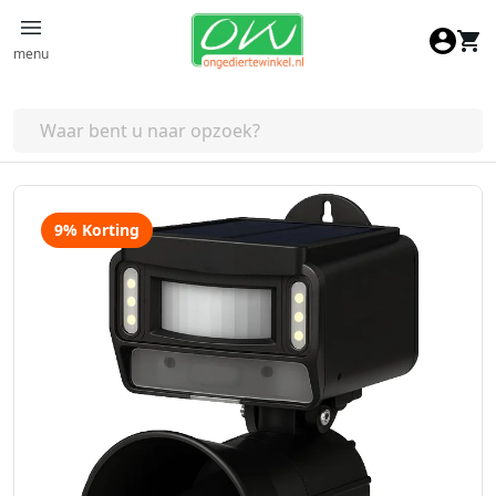
Ga naar de inhoud
menu
9% Korting