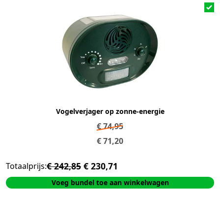
Vogelverjager op zonne-energie
€
74,95
€
71,20
€ 242,85
€ 230,71
Totaalprijs:
Voeg bundel toe aan winkelwagen