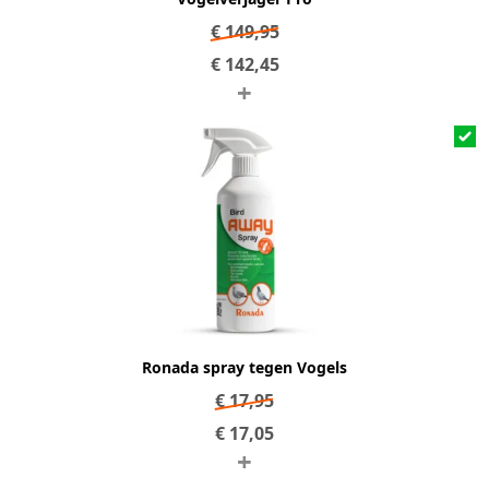
€
149,95
€
142,45
+
Ronada spray tegen Vogels
€
17,95
€
17,05
+