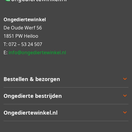
Ongediertewinkel
De Oude Werf 56
1851 PW Heiloo
T:
072 – 53 24 507
E:
info@ongediertewinkel.nl
Bestellen & bezorgen
Bestellen
Ongedierte bestrijden
Betalen
Bezorgen
Ongedierte keuzelulp
Ongediertewinkel.nl
Retourneren
Aanbiedingen
Zakelijk bestellen
Best verkocht
Ons assortiment