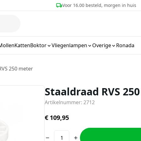
eld, morgen in huis
Meer dan 25 jaar ervaring
Mollen
Katten
Boktor
Vliegenlampen
Overige
Ronada
RVS 250 meter
Staaldraad RVS 250
Artikelnummer: 2712
€
109,95