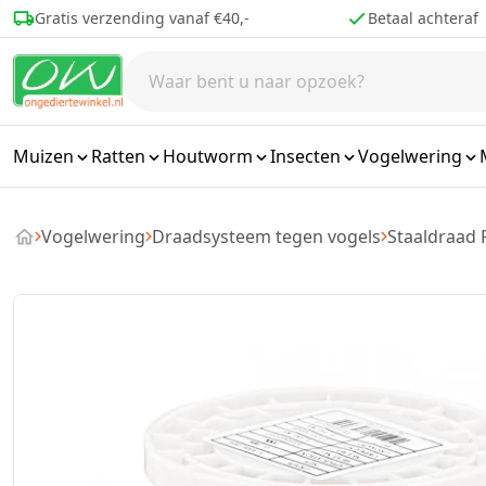
Ga naar de inhoud
Betaal achteraf
Voor 16.00 best
Muizen
Ratten
Houtworm
Insecten
Vogelwering
Vogelwering
Draadsysteem tegen vogels
Staaldraad 