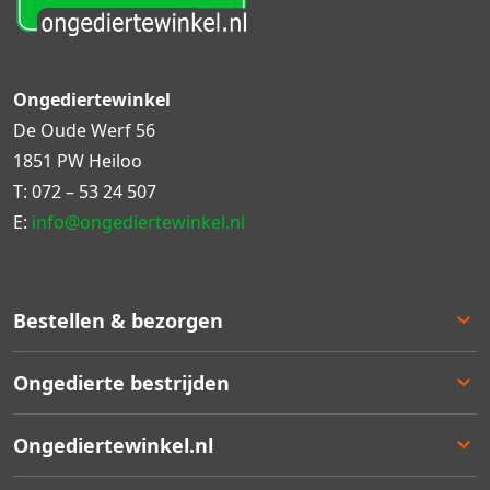
Ongediertewinkel
De Oude Werf 56
1851 PW Heiloo
T:
072 – 53 24 507
E:
info@ongediertewinkel.nl
Bestellen & bezorgen
Bestellen
Ongedierte bestrijden
Betalen
Bezorgen
Ongedierte keuzelulp
Ongediertewinkel.nl
Retourneren
Aanbiedingen