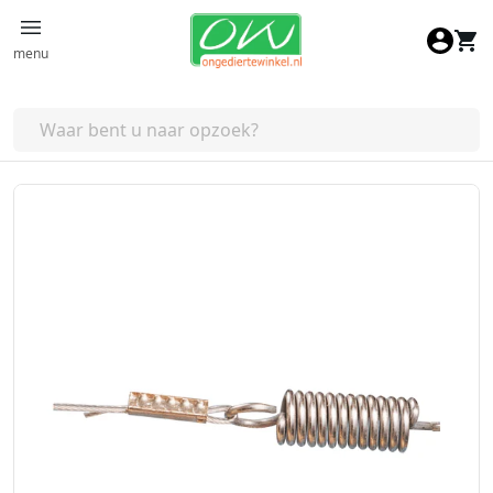
Ga naar de inhoud
menu