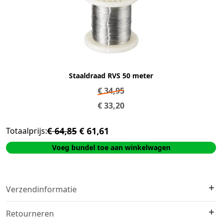
Staaldraad RVS 50 meter
€
34,95
€
33,20
€ 64,85
€ 61,61
Totaalprijs:
Voeg bundel toe aan winkelwagen
Verzendinformatie
We verzenden met
DHL
. Op voorraad?
Vóór 16:00 besteld =
Retourneren
morgen in huis
.