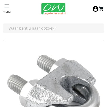
Ga naar de inhoud
menu