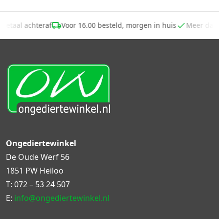
Betaal achteraf
Voor 16.00 besteld, morgen in huis
Meer dan
Ongediertewinkel
De Oude Werf 56
1851 PW Heiloo
T:
072 – 53 24 507
E:
info@ongediertewinkel.nl