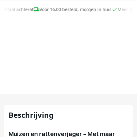
temperatuur/vocht/binnen-buiten) kunnen invloed hebben op de
werking.
Betaal achteraf
Voor 16.00 besteld, morgen in huis
Meer da
Beschrijving
Muizen en rattenverjager – Met maar