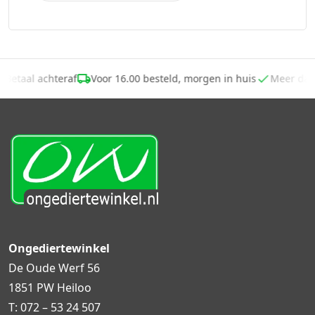
Betaal achteraf
Voor 16.00 besteld, morgen in huis
Meer da
Ongediertewinkel
De Oude Werf 56
1851 PW Heiloo
T:
072 – 53 24 507