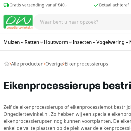
Ga naar de inhoud
Betaal achteraf
Voor 16.00 best
Muizen
Ratten
Houtworm
Insecten
Vogelwering
Alle producten
Overige
Eikenprocessierups
Eikenprocessierups bestr
Zelf de eikenprocessierups of eikenprocessiemot bestrij
Ongediertewinkel.nl. Zo hebben wij een speciale eikenpr
eikenprocessierupsen nog kunnen voortplanten. De eiken
enkel de val te plaatsen op de plek waar de eikenproces