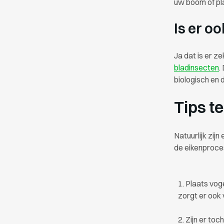
uw boom of pl
Is er o
Ja dat is er z
bladinsecten
.
biologisch en 
Tips t
Natuurlijk zij
de eikenproce
Plaats voge
zorgt er ook 
Zijn er toc