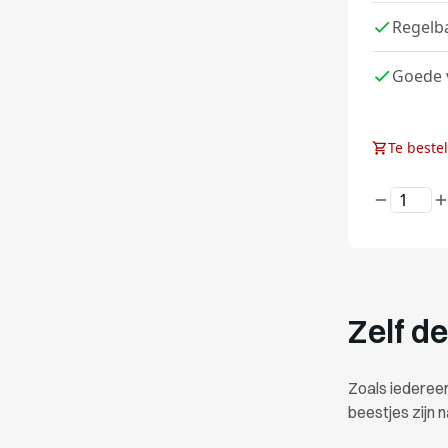
Regelb
Goede 
Te beste
Zelf d
Zoals iederee
beestjes zijn n