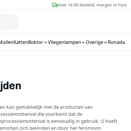
eld, morgen in huis
Meer dan 25 jaar ervaring
Mollen
Katten
Boktor
Vliegenlampen
Overige
Ronada
ijden
den kan gemakkelijk met de producten van
ocessiemottenval die voorkomt dat de
processiemottenval is eenvoudig in gebruik. U hoeft
siemotten zich bevinden en door het feromoon