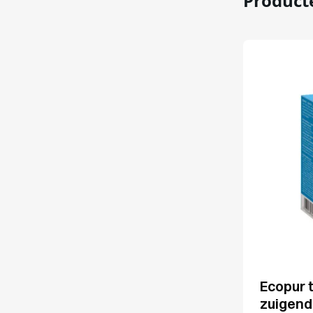
Product
Ecopur 
zuigend