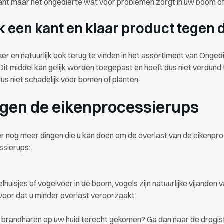
ant maar het ongedierte wat voor problemen zorgt in uw boom of
ok een kant en klaar product tegen
eker en natuurlijk ook terug te vinden in het assortiment van Onge
 Dit middel kan gelijk worden toegepast en hoeft dus niet verdun
dus niet schadelijk voor bomen of planten.
egen de eikenprocessierups
n er nog meer dingen die u kan doen om de overlast van de eikenpr
ssierups:
lhuisjes of vogelvoer in de boom, vogels zijn natuurlijke vijande
voor dat u minder overlast veroorzaakt.
h brandharen op uw huid terecht gekomen? Ga dan naar de drogist 