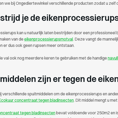
n we bij Ongediertewinkel verschillende producten zodat u zelf
strijd je de eikenprocessierup
sierups kan u natuurlijk laten bestrijden door een professioneel b
 maken van de
eikenprocessierupsmotval
. Deze vangt de manneli
en er dus ook geen rupsen meer ontstaan.
de val ook nog meerdere keren te gebruiken met de handige
navul
middelen zijn er tegen de eik
 verschillende spuitmiddelen om de eikenprocessierups en ander
Ecokuur concentraat tegen bladinsecten
. Dit middel mengt u met
ncentraat tegen bladinsecten
bevat voldoende voor 250m2 en is