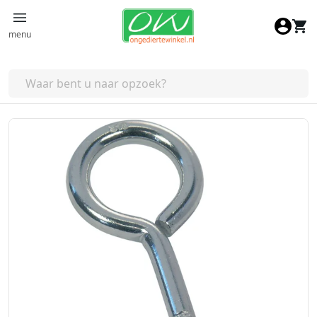
Ga naar de inhoud
menu