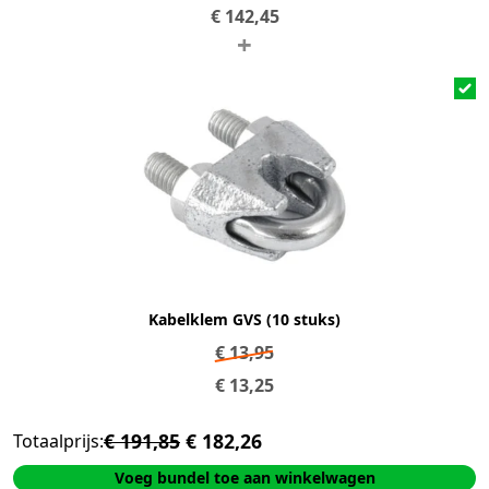
€
142,45
+
Kabelklem GVS (10 stuks)
€
13,95
€
13,25
€ 191,85
€ 182,26
Totaalprijs:
Voeg bundel toe aan winkelwagen