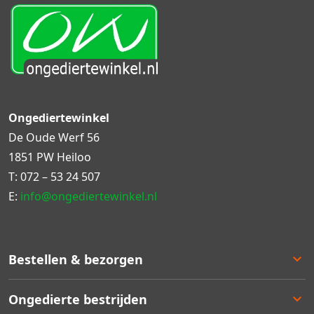
Ongediertewinkel
De Oude Werf 56
1851 PW Heiloo
T:
072 – 53 24 507
E:
info@ongediertewinkel.nl
Bestellen & bezorgen
Bestellen
Ongedierte bestrijden
Betalen