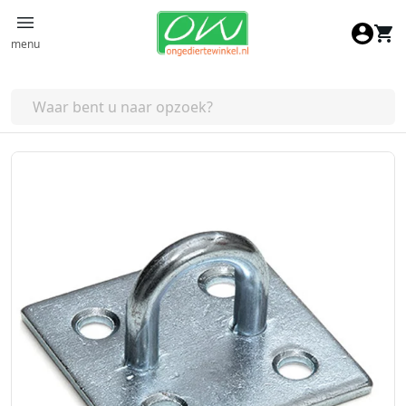
Ga naar de inhoud
menu