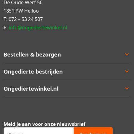
De Oude Werf 56
1851 PW Heiloo
T:
072 – 53 24 507
E:
info@ongediertewinkel.nl
Bestellen & bezorgen
Bestellen
Ongedierte bestrijden
Betalen
Bezorgen
Ongedierte keuzelulp
Ongediertewinkel.nl
Retourneren
Aanbiedingen
Zakelijk bestellen
Best verkocht
Ons assortiment
Garantie
Staffelkortingen
Contact
Kortingsbonnen
Over ons
Meld je aan voor onze nieuwsbrief
Ongedierte Blog
Veelgestelde vragen