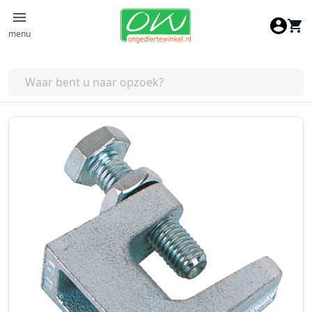
Ga naar de inhoud
menu