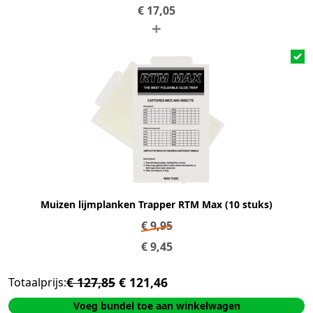
€
17,05
+
Muizen lijmplanken Trapper RTM Max (10 stuks)
€
9,95
€
9,45
€ 127,85
€ 121,46
Totaalprijs:
Voeg bundel toe aan winkelwagen