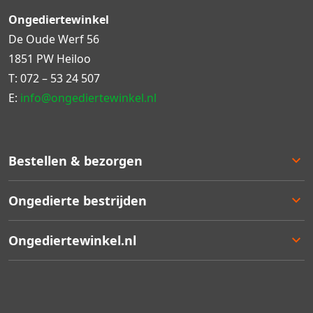
Ongediertewinkel
De Oude Werf 56
1851 PW Heiloo
T:
072 – 53 24 507
E:
info@ongediertewinkel.nl
Bestellen & bezorgen
Bestellen
Ongedierte bestrijden
Betalen
Bezorgen
Ongedierte keuzelulp
Ongediertewinkel.nl
Retourneren
Aanbiedingen
Zakelijk bestellen
Best verkocht
Ons assortiment
Garantie
Staffelkortingen
Contact