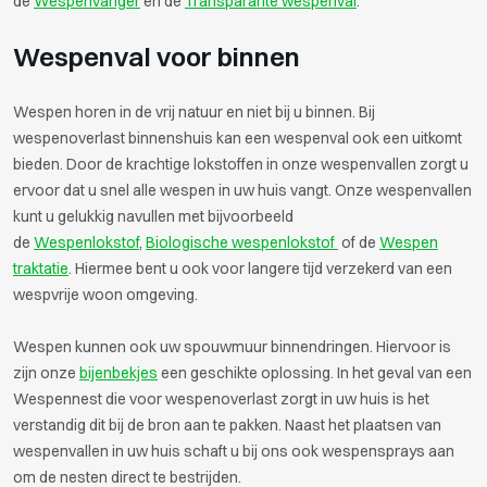
de
Wespenvanger
en de
Transparante wespenval
.
Wespenval voor binnen
Wespen horen in de vrij natuur en niet bij u binnen. Bij
wespenoverlast binnenshuis kan een wespenval ook een uitkomt
bieden. Door de krachtige lokstoffen in onze wespenvallen zorgt u
ervoor dat u snel alle wespen in uw huis vangt. Onze wespenvallen
kunt u gelukkig navullen met bijvoorbeeld
de
Wespenlokstof
,
Biologische wespenlokstof
of de
Wespen
traktatie
. Hiermee bent u ook voor langere tijd verzekerd van een
wespvrije woon omgeving.
Wespen kunnen ook uw spouwmuur binnendringen. Hiervoor is
zijn onze
bijenbekjes
een geschikte oplossing. In het geval van een
Wespennest die voor wespenoverlast zorgt in uw huis is het
verstandig dit bij de bron aan te pakken. Naast het plaatsen van
wespenvallen in uw huis schaft u bij ons ook wespensprays aan
om de nesten direct te bestrijden.