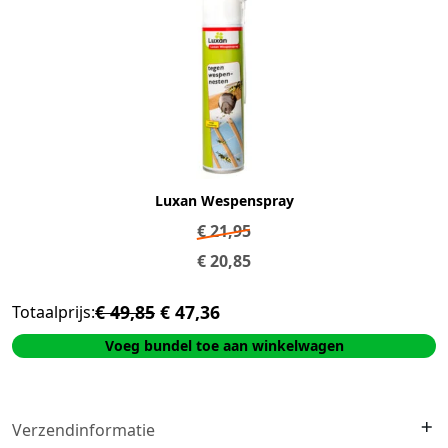
Luxan Wespenspray
€
21,95
€
20,85
€ 49,85
€ 47,36
Totaalprijs:
Voeg bundel toe aan winkelwagen
Verzendinformatie