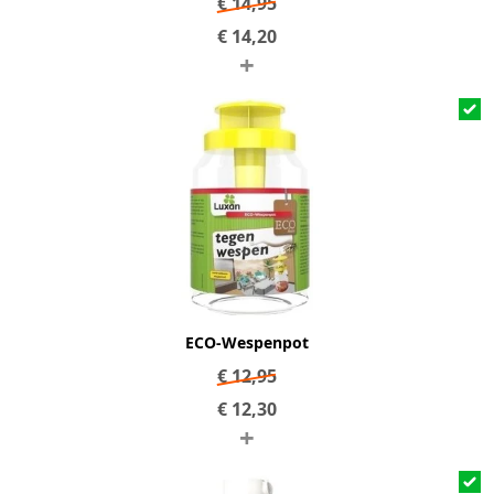
€
14,95
€
14,20
+
ECO-Wespenpot
€
12,95
€
12,30
+