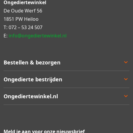
Ongediertewinkel
De Oude Werf 56
1851 PW Heiloo
T:
072 – 53 24 507
E:
info@ongediertewinkel.nl
Bestellen & bezorgen
Bestellen
Ongedierte bestrijden
Betalen
Bezorgen
Ongedierte keuzelulp
Ongediertewinkel.nl
Retourneren
Aanbiedingen
Zakelijk bestellen
Best verkocht
Ons assortiment
Garantie
Staffelkortingen
Contact
Kortingsbonnen
Over ons
Meld je aan voor onze nieuwsbrief