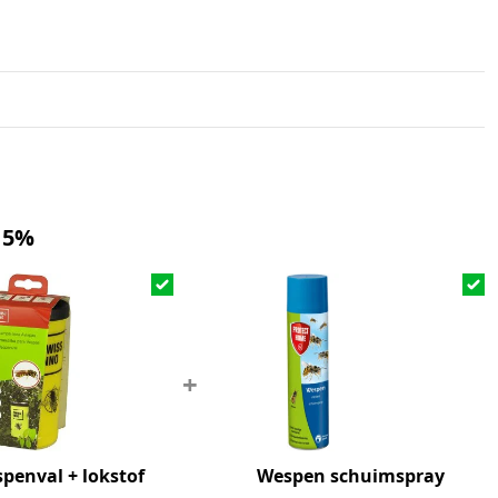
 5%
+
penval + lokstof
Wespen schuimspray