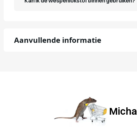
Kan ik de wespenlokstof binnen gebruiken?
Aanvullende informatie
Michae