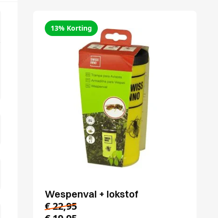
13% Korting
Wespenval + lokstof
€
22,95