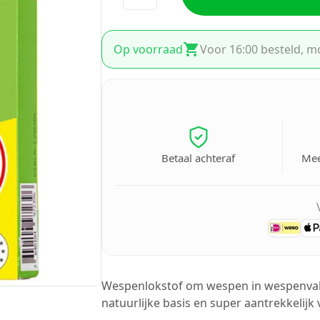
Op voorraad
Voor 16:00 besteld, m
Betaal achteraf
Mee
Wespenlokstof om wespen in wespenvall
natuurlijke basis en super aantrekkelijk