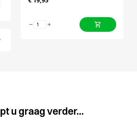
€
19,95
pt u graag verder...