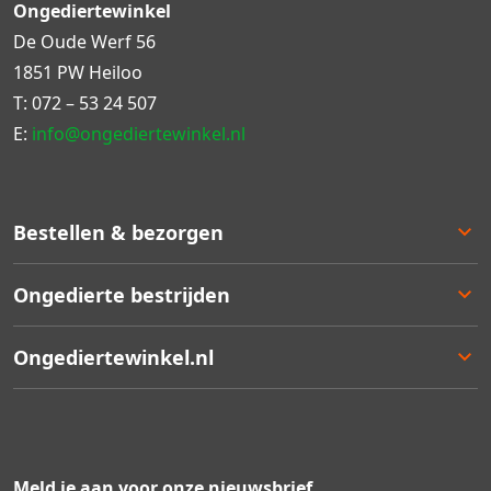
Ongediertewinkel
De Oude Werf 56
1851 PW Heiloo
T:
072 – 53 24 507
E:
info@ongediertewinkel.nl
Bestellen & bezorgen
Bestellen
Ongedierte bestrijden
Betalen
Bezorgen
Ongedierte keuzelulp
Ongediertewinkel.nl
Retourneren
Aanbiedingen
Zakelijk bestellen
Best verkocht
Ons assortiment
Garantie
Staffelkortingen
Contact
Kortingsbonnen
Over ons
Meld je aan voor onze nieuwsbrief