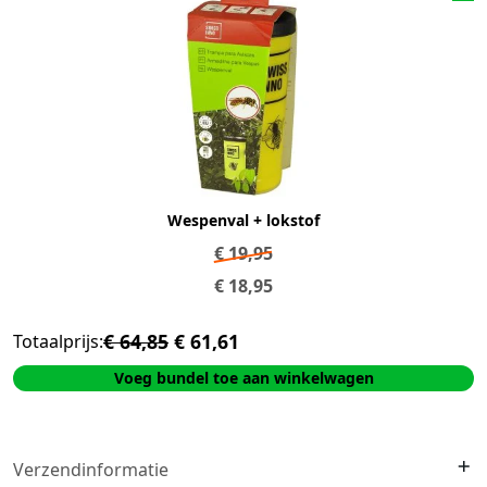
Wespenval + lokstof
€
19,95
€
18,95
€ 64,85
€ 61,61
Totaalprijs:
Voeg bundel toe aan winkelwagen
Verzendinformatie