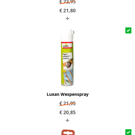
€
22,95
€
21,80
+
Luxan Wespenspray
€
21,95
€
20,85
+