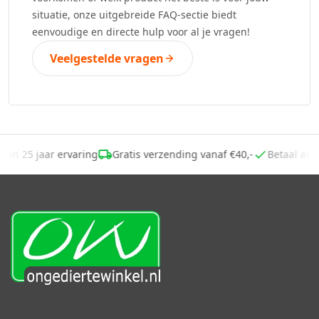
situatie, onze uitgebreide FAQ-sectie biedt
eenvoudige en directe hulp voor al je vragen!
Veelgestelde vragen
 dan 25 jaar ervaring
Gratis verzending vanaf €40,-
Betaal ac