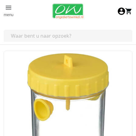
Ga naar de inhoud
menu