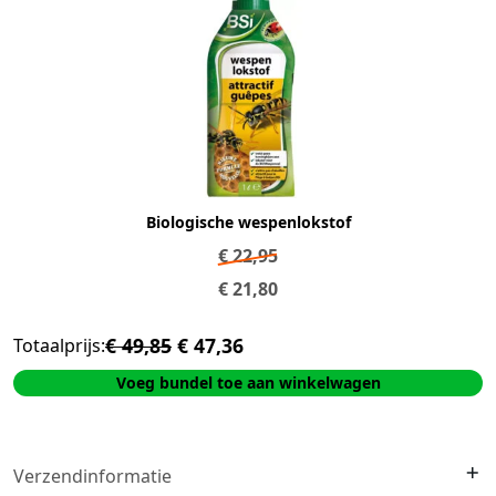
Biologische wespenlokstof
€
22,95
€
21,80
€ 49,85
€ 47,36
Totaalprijs:
Voeg bundel toe aan winkelwagen
Verzendinformatie