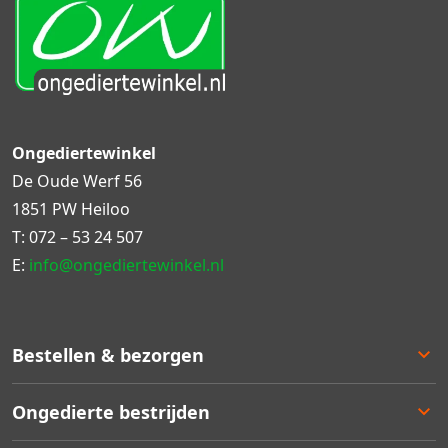
Ongediertewinkel
De Oude Werf 56
1851 PW Heiloo
T:
072 – 53 24 507
E:
info@ongediertewinkel.nl
Bestellen & bezorgen
Bestellen
Ongedierte bestrijden
Betalen