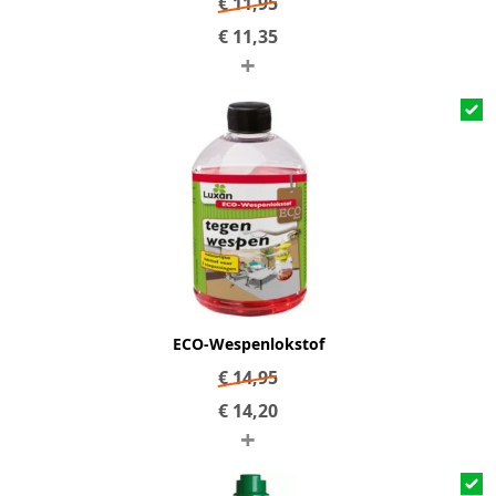
€
11,95
€
11,35
+
ECO-Wespenlokstof
€
14,95
€
14,20
+