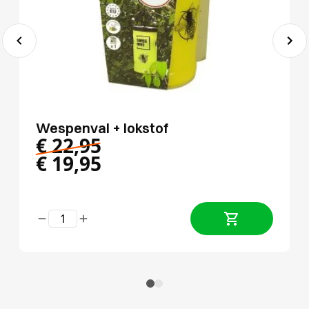
Wespenval + lokstof
€
22,95
€
19,95