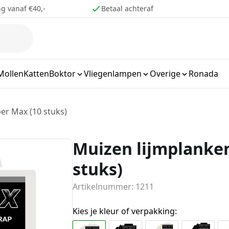
ng vanaf €40,-
Betaal achteraf
Mollen
Katten
Boktor
Vliegenlampen
Overige
Ronada
er Max (10 stuks)
Muizen lijmplanke
stuks)
Artikelnummer: 1211
Kies je kleur of verpakking: