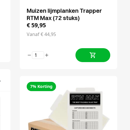
Muizen lijmplanken Trapper
RTM Max (72 stuks)
€
59,95
Vanaf
€
44,95
7% Korting