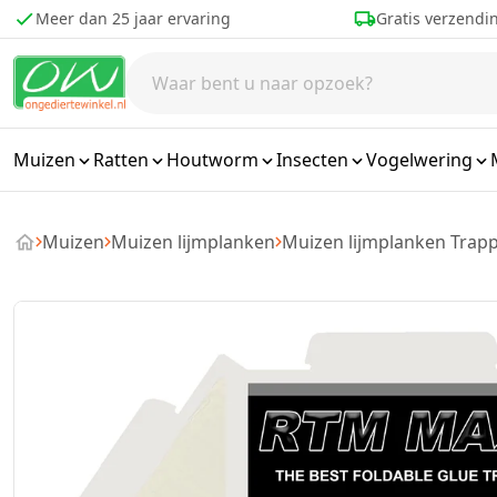
Ga naar de inhoud
Meer dan 25 jaar ervaring
Gratis verzendi
Muizen
Ratten
Houtworm
Insecten
Vogelwering
Muizen
Muizen lijmplanken
Muizen lijmplanken Trapp