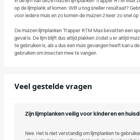
In de lijm van deze muizen lijmplanken Trapper RTM Max zi
op de lijmplank af komen. Wilt u nog sneller resultaat? Ge
voor iedere muis en zo komen de muizen 2 keer zo snel op d
De muizen lijmplanken Trapper RTM Max bevatten een specia
geval is. De lijm blijft dus altijd plakken zodat u er altijd
te gebruiken is, als u dus een muis gevangen heeft kan u de
gebruiken om insecten mee te vangen.
Veel gestelde vragen
Zijn lijmplanken veilig voor kinderen en huis
Nee. Het is niet verstandig om lijmplanken te gebruik