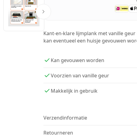
Kant-en-klare lijmplank met vanille geu
kan eventueel een huisje gevouwen wor
Kan gevouwen worden
Voorzien van vanille geur
Makkelijk in gebruik
Verzendinformatie
We verzenden met
DHL
. Op voorraad?
Vóór
Gratis verzending:
Retourneren
Vanaf €40,-