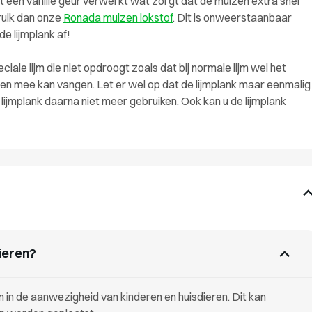
t een vanille geur verwerkt wat zorgt dat de muizen extra snel
bruik dan onze
Ronada muizen lokstof
. Dit is onweerstaanbaar
e lijmplank af!
le lijm die niet opdroogt zoals dat bij normale lijm wel het
 muizen mee kan vangen. Let er wel op dat de lijmplank maar eenmalig
 lijmplank daarna niet meer gebruiken. Ook kan u de lijmplank
dieren?
en in de aanwezigheid van kinderen en huisdieren. Dit kan