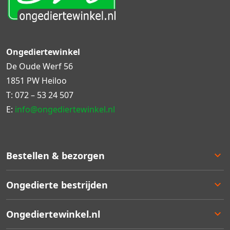
Ongediertewinkel
De Oude Werf 56
1851 PW Heiloo
T:
072 – 53 24 507
E:
info@ongediertewinkel.nl
Bestellen & bezorgen
Bestellen
Ongedierte bestrijden
Betalen
Bezorgen
Ongedierte keuzelulp
Ongediertewinkel.nl
Retourneren
Aanbiedingen