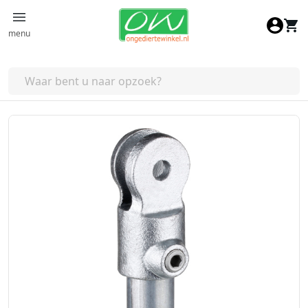
Ga naar de inhoud
menu