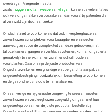
overdragen. Vliegende insecten,
zoals
muggen
,
motten
,
wespen
en
vliegen
, kunnen de vele irritaties
ook vele ongemakken veroorzaken en dan vooral bij patiënten die
al verzwakt zijn door een ziekte.
Omdat het niet te voorkomen is dat ook in verpleeghuizen en
ziekenhuizen schuilplekken voor knaagdieren en insecten
aanwezig zijn door de complexiteit van deze gebouwen, met
talloze kamers, gangen en ventilatiesystemen, kunnen ongedierte
gemakkelijk binnenkomen en zich hier schuil houden en
voortplanten. Daarom zijn de juiste producten van
Ongediertewinkel en een grondige en doelgerichte aanpak van
ongediertebestrijding noodzakelijk om besmetting te voorkomen
en de gezondheidsrisico’s te minimaliseren.
Om een veilige en hygiënische omgeving te creëren, moeten
ziekenhuizen en verpleeghuizen zorgvuldig omgaan met hun
ongedierteprobleem en de juiste producten bestellen bij
Ongedierewinkel.nl Er moet rekening gehouden worden met het