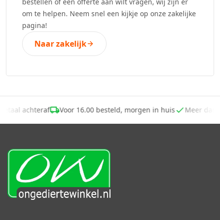
bestellen of een offerte aan wilt vragen, wij zijn er
om te helpen. Neem snel een kijkje op onze zakelijke
pagina!
Naar zakelijk
Betaal achteraf
Voor 16.00 besteld, morgen in huis
Meer dan