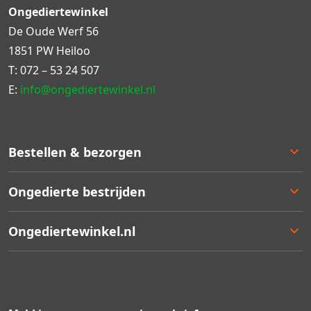
Ongediertewinkel
De Oude Werf 56
1851 PW Heiloo
T:
072 – 53 24 507
E:
info@ongediertewinkel.nl
Bestellen & bezorgen
Bestellen
Ongedierte bestrijden
Betalen
Bezorgen
Ongedierte keuzelulp
Ongediertewinkel.nl
Retourneren
Aanbiedingen
Zakelijk bestellen
Best verkocht
Ons assortiment
Garantie
Staffelkortingen
Contact
Kortingsbonnen
Over ons