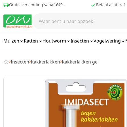
Ga naar de inhoud
Betaal achteraf
Voor 16.00 best
Muizen
Ratten
Houtworm
Insecten
Vogelwering
Insecten
Kakkerlakken
Kakkerlakken gel