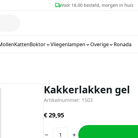
eld, morgen in huis
Meer dan 25 jaar ervaring
Mollen
Katten
Boktor
Vliegenlampen
Overige
Ronada
Kakkerlakken gel
Artikelnummer: 1503
€
29,95