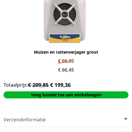
Muizen en rattenverjager groot
€
69,95
€
66,45
€ 209,85
€ 199,36
Totaalprijs:
Voeg bundel toe aan winkelwagen
Verzendinformatie
We verzenden met
DHL
. Op voorraad?
Vóór 16:00 besteld =