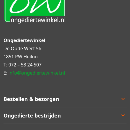
Ongediertewinkel
De Oude Werf 56
1851 PW Heiloo
T:
072 – 53 24 507
E:
info@ongediertewinkel.nl
Bestellen & bezorgen
Bestellen
Ongedierte bestrijden
Betalen
Bezorgen
Ongedierte keuzelulp