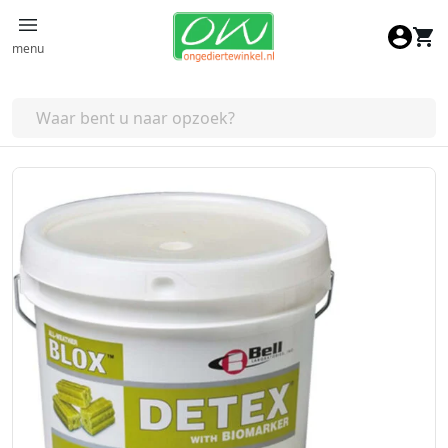
Ga naar de inhoud
menu