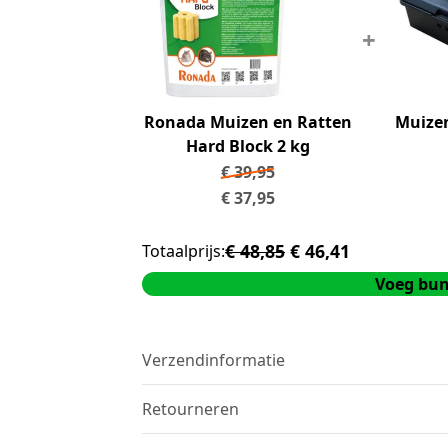
+
Ronada Muizen en Ratten
Muizen
Hard Block 2 kg
€
39,95
€
37,95
€ 48,85
€ 46,41
Totaalprijs:
Voeg bun
Verzendinformatie
We verzenden met
DHL
. Op voorraad?
Vóór
Gratis verzending:
Retourneren
Vanaf €40,-
Opties:
tijdvak
,
avondlevering
,
afhalen 
Retourneren kan binnen
14 werkdagen na 