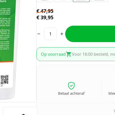
€
47,95
€
39,95
Op voorraad
Voor 16:00 besteld, m
Betaal achteraf
Mee