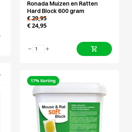
Ronada Muizen en Ratten
Hard Block 600 gram
€
29,95
€
24,95
s
17% Korting