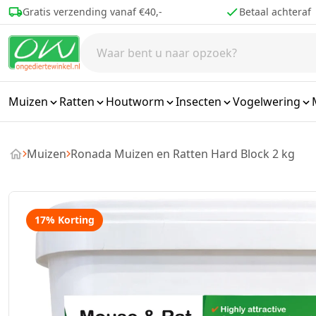
Ga naar de inhoud
Betaal achteraf
Voor 16.00 best
Muizen
Ratten
Houtworm
Insecten
Vogelwering
Muizen
Ronada Muizen en Ratten Hard Block 2 kg
17% Korting