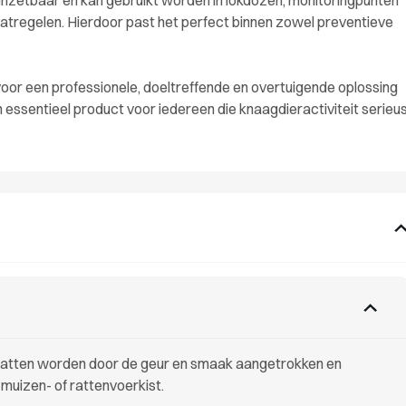
 inzetbaar en kan gebruikt worden in lokdozen, monitoringpunten
atregelen. Hierdoor past het perfect binnen zowel preventieve
oor een professionele, doeltreffende en overtuigende oplossing
 essentieel product voor iedereen die knaagdieractiviteit serieu
n ratten worden door de geur en smaak aangetrokken en
n muizen- of rattenvoerkist.