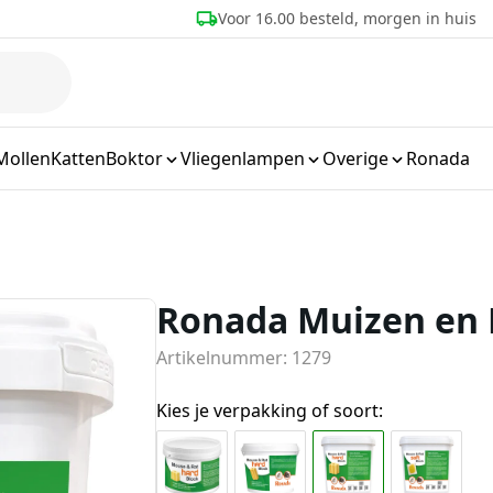
eld, morgen in huis
Meer dan 25 jaar ervaring
Mollen
Katten
Boktor
Vliegenlampen
Overige
Ronada
Ronada Muizen en 
Artikelnummer: 1279
Kies je verpakking of soort: