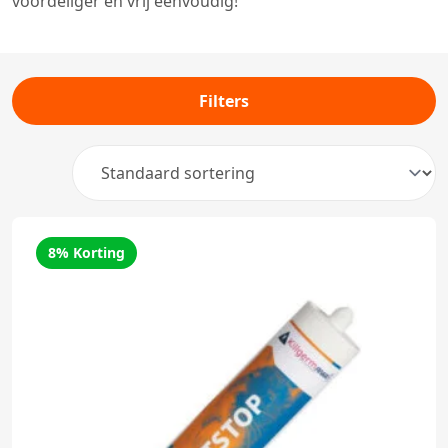
voordeliger en vrij eenvoudig!
Filters
8% Korting