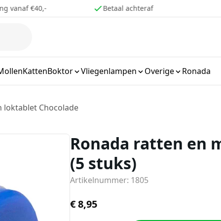
ng vanaf €40,-
Betaal achteraf
Mollen
Katten
Boktor
Vliegenlampen
Overige
Ronada
 loktablet Chocolade
Ronada ratten en m
(5 stuks)
Artikelnummer: 1805
€
8,95