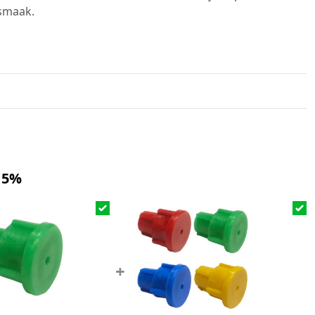
 smaak.
 5%
+