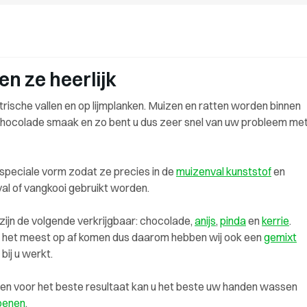
en ze heerlijk
ektrische vallen en op lijmplanken. Muizen en ratten worden binnen
chocolade smaak en zo bent u dus zeer snel van uw probleem me
peciale vorm zodat ze precies in de
muizenval kunststof
en
val of vangkooi gebruikt worden.
s zijn de volgende verkrijgbaar: chocolade,
anijs
,
pinda
en
kerrie
.
en het meest op af komen dus daarom hebben wij ook een
gemixt
bij u werkt.
ig en voor het beste resultaat kan u het beste uw handen wassen
oenen
.