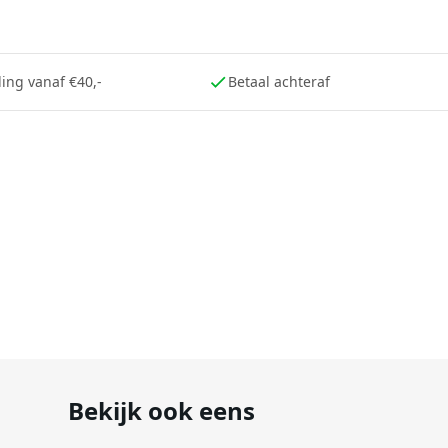
eden (zoals temperatuur/vocht/binnen-buiten) kunnen invloed
ing vanaf €40,-
Betaal achteraf
Bekijk ook eens