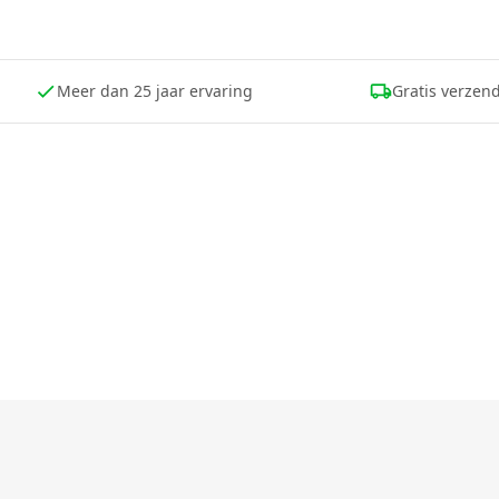
klantenservice
, want gebruiksomstandigh
hebben op de werking.
Meer dan 25 jaar ervaring
Gratis verzend