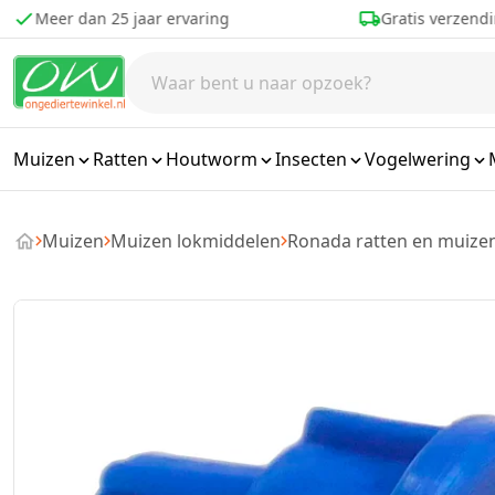
Ga naar de inhoud
Meer dan 25 jaar ervaring
Gratis verzendi
Muizen
Ratten
Houtworm
Insecten
Vogelwering
Muizen
Muizen lokmiddelen
Ronada ratten en muizen