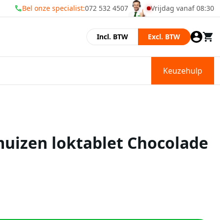
Bel onze specialist:
072 532 4507
Vrijdag vanaf 08:30
Momenteel zijn wij ge
Incl. BTW
Excl. BTW
Keuzehulp
uizen loktablet Chocolade