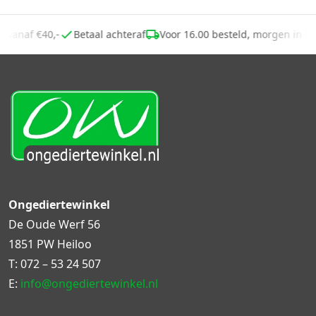
ng vanaf €40,-
Betaal achteraf
Voor 16.00 besteld, morgen in h
Ongediertewinkel
De Oude Werf 56
1851 PW Heiloo
T:
072 – 53 24 507
E:
info@ongediertewinkel.nl