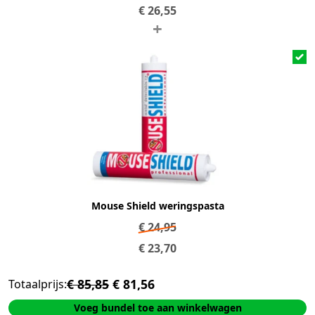
€
26,55
+
Mouse Shield weringspasta
€
24,95
€
23,70
€ 85,85
€ 81,56
Totaalprijs:
Voeg bundel toe aan winkelwagen