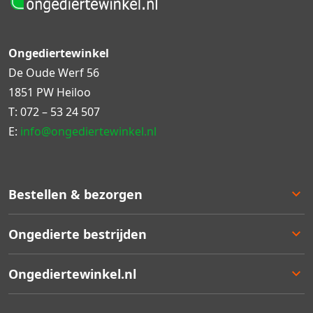
Ongediertewinkel
De Oude Werf 56
1851 PW Heiloo
T:
072 – 53 24 507
E:
info@ongediertewinkel.nl
Bestellen & bezorgen
Bestellen
Ongedierte bestrijden
Betalen
Bezorgen
Ongedierte keuzelulp
Ongediertewinkel.nl
Retourneren
Aanbiedingen
Zakelijk bestellen
Best verkocht
Ons assortiment