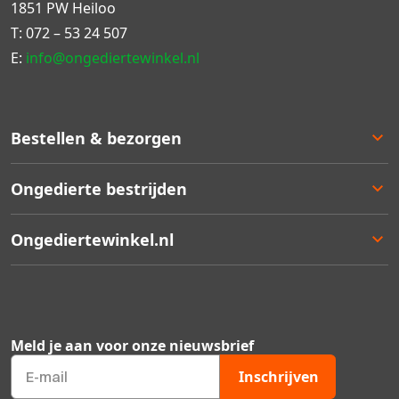
1851 PW Heiloo
T:
072 – 53 24 507
E:
info@ongediertewinkel.nl
Bestellen & bezorgen
Bestellen
Ongedierte bestrijden
Betalen
Bezorgen
Ongedierte keuzelulp
Ongediertewinkel.nl
Retourneren
Aanbiedingen
Zakelijk bestellen
Best verkocht
Ons assortiment
Garantie
Staffelkortingen
Contact
Kortingsbonnen
Over ons
Meld je aan voor onze nieuwsbrief
Ongedierte Blog
Veelgestelde vragen
Inschrijven
Mijn account