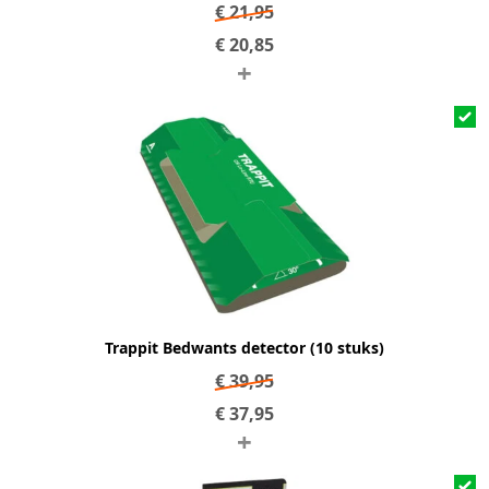
€
21,95
€
20,85
+
Trappit Bedwants detector (10 stuks)
€
39,95
€
37,95
+