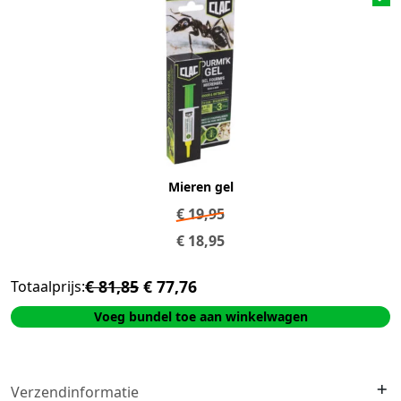
Mieren gel
€
19,95
€
18,95
€ 81,85
€ 77,76
Totaalprijs:
Voeg bundel toe aan winkelwagen
Verzendinformatie