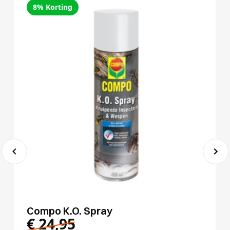
8% Korting
Compo K.O. Spray
€
24,95