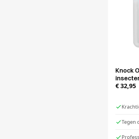
Knock O
insecte
€
32,95
Krachti
Tegen d
Profess