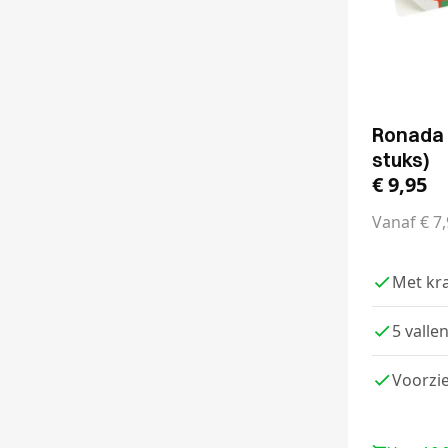
Ronada 
stuks)
€
9,95
Vanaf
€
7,
Met kra
5 valle
Voorzie