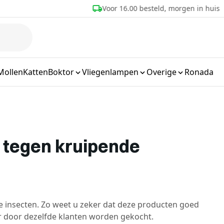
eld, morgen in huis
Meer dan 25 jaar ervaring
Mollen
Katten
Boktor
Vliegenlampen
Overige
Ronada
 tegen kruipende
e insecten. Zo weet u zeker dat deze producten goed
r door dezelfde klanten worden gekocht.