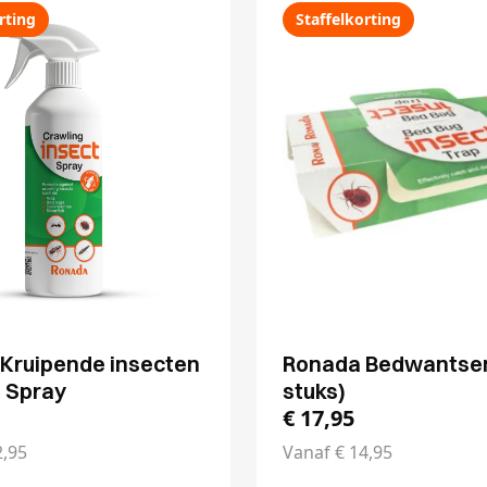
rting
Staffelkorting
Kruipende insecten
Ronada Bedwantsen
e Spray
stuks)
€
17,95
,95
Vanaf
€
14,95