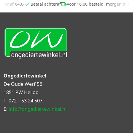
ng vanaf €40,-
Betaal achteraf
Voor 16.00 besteld, morgen in h
Ongediertewinkel
De Oude Werf 56
1851 PW Heiloo
T:
072 – 53 24 507
E:
info@ongediertewinkel.nl