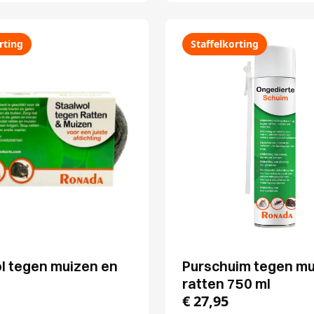
rting
Staffelkorting
l tegen muizen en
Purschuim tegen mu
ratten 750 ml
€
27,95