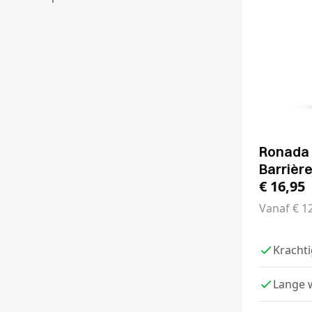
Ronada 
Barrièr
€
16,95
Vanaf
€
12
Kracht
Lange 