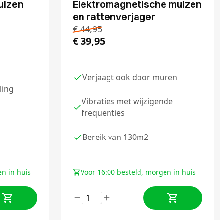
uizen
Elektromagnetische muizen
en rattenverjager
€
44,95
€
39,95
Verjaagt ook door muren
ling
Vibraties met wijzigende
frequenties
Bereik van 130m2
en in huis
Voor 16:00 besteld, morgen in huis