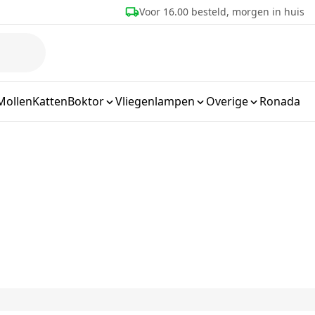
eld, morgen in huis
Meer dan 25 jaar ervaring
Mollen
Katten
Boktor
Vliegenlampen
Overige
Ronada