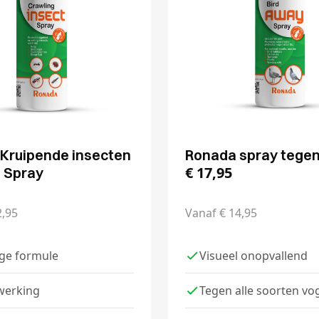
Kruipende insecten
Ronada spray tegen
€
17,95
e Spray
,95
Vanaf
€
14,95
ige formule
Visueel onopvallend
werking
Tegen alle soorten vo