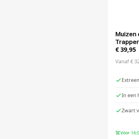
Muizen 
Trapper
€
39,95
Vanaf
€
32
Extreem
In een 
Zwart v
Voor 16: