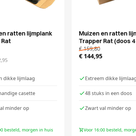
en ratten lijmplank
Muizen en ratten li
 Rat
Trapper Rat (doos 4
€
159,80
€
144,95
,95
 dikke lijmlaag
Extreem dikke lijmlaa
handige casette
48 stuks in een doos
al minder op
Zwart val minder op
00 besteld, morgen in huis
Voor 16:00 besteld, morg