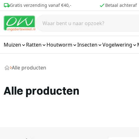
Ga naar de inhoud
Betaal achteraf
Voor 16.00 best
Muizen
Ratten
Houtworm
Insecten
Vogelwering
Alle producten
Alle producten