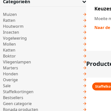
Categorieën
Keuzes
Muizen
Moeite m
Ratten
Houtworm
Naar de
Insecten
Vogelwering
Mollen
Katten
Boktor
Vliegenlampen
Product
Marters
Honden
Overige
Sale
Staffelko
Staffelkortingen
Bestsellers
Geen categorie
Ronada producten