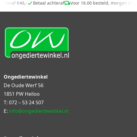
ng vanaf €40,-
Betaal achteraf
Voor 16.00 besteld, morgen in 
Ongediertewinkel
De Oude Werf 56
1851 PW Heiloo
T:
072 – 53 24 507
E:
info@ongediertewinkel.nl