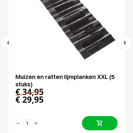
Muizen en ratten lijmplanken XXL (5
stuks)
€
34,95
€
29,95