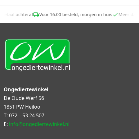
Betaal achteraf
Voor 16.00 besteld, morgen in huis
Meer dan
Ongediertewinkel
De Oude Werf 56
1851 PW Heiloo
T:
072 – 53 24 507
E:
info@ongediertewinkel.nl