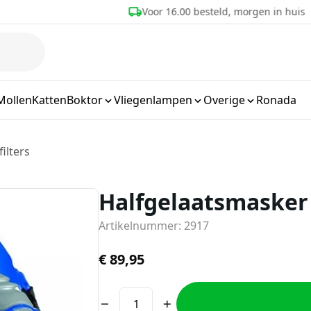
teld, morgen in huis
Meer dan 25 jaar ervaring
Mollen
Katten
Boktor
Vliegenlampen
Overige
Ronada
ilters
Halfgelaatsmasker i
Artikelnummer: 2917
€
89,95