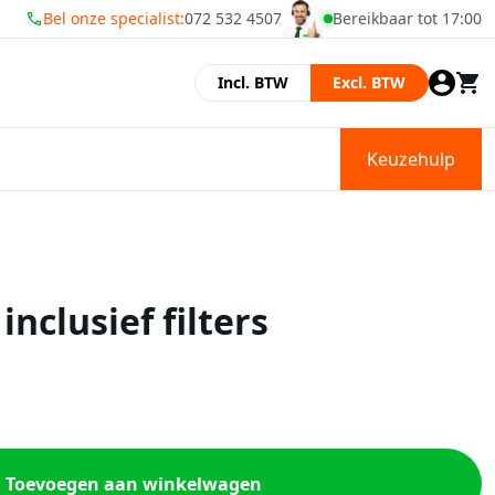
Bel onze specialist:
072 532 4507
Bereikbaar tot 17:00
Wij zijn geopend
Incl. BTW
Excl. BTW
Keuzehulp
nclusief filters
Toevoegen aan winkelwagen