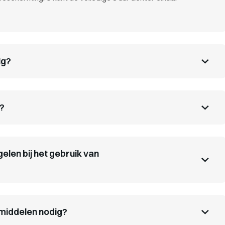
ig?
n?
elen bij het gebruik van
middelen nodig?