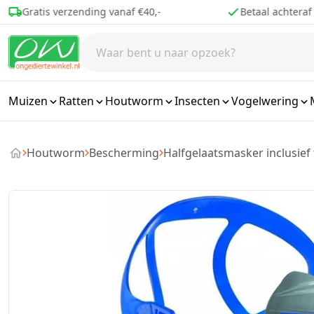
Ga naar de inhoud
Betaal achteraf
Voor 16.00 bes
Muizen
Ratten
Houtworm
Insecten
Vogelwering
Houtworm
Bescherming
Halfgelaatsmasker inclusief f