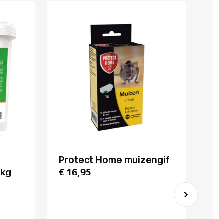
1
Protect Home muizengif
R
€
16,95
 kg
Ra
€
4
€