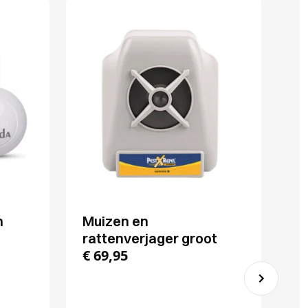
n
Muizen en
P
rattenverjager groot
ra
€
69,95
€