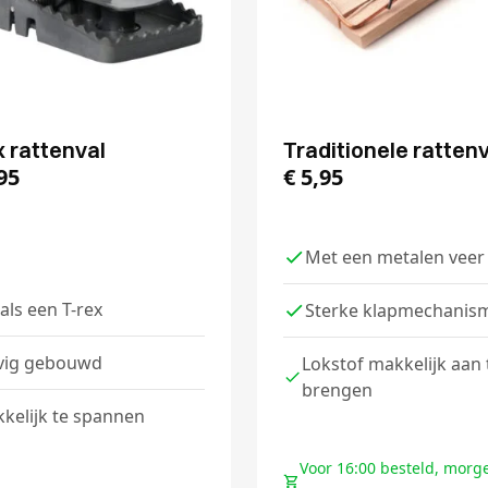
x rattenval
Traditionele ratten
95
€
5,95
Met een metalen veer
 als een T-rex
Sterke klapmechanis
vig gebouwd
Lokstof makkelijk aan 
brengen
kelijk te spannen
Voor 16:00 besteld, morg