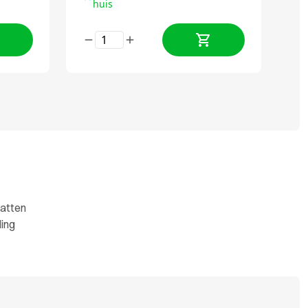
huis
Ratten
ding