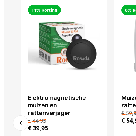
11% Korting
8% K
Elektromagnetische
Muiz
muizen en
ratte
rattenverjager
€
59,
€
54,
€
44,95
€
39,95