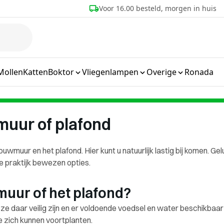
eld, morgen in huis
Meer dan 25 jaar ervaring
Mollen
Katten
Boktor
Vliegenlampen
Overige
Ronada
muur of plafond
uwmuur en het plafond. Hier kunt u natuurlijk lastig bij komen. Gel
de praktijk bewezen opties.
uur of het plafond?
ze daar veilig zijn en er voldoende voedsel en water beschikbaar
 zich kunnen voortplanten.