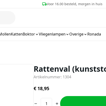
eld, morgen in huis
Meer dan 25 jaar ervaring
Mollen
Katten
Boktor
Vliegenlampen
Overige
Ronada
Rattenval (kunstst
Artikelnummer: 1304
€
18,95