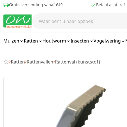
Ga naar de inhoud
Betaal achteraf
Voor 16.00 best
Muizen
Ratten
Houtworm
Insecten
Vogelwering
Ratten
Rattenvallen
Rattenval (kunststof)