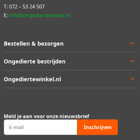
T:
072 – 53 24 507
E:
info@ongediertewinkel.nl
Bestellen & bezorgen
Bestellen
Ongedierte bestrijden
Betalen
Bezorgen
Ongedierte keuzelulp
Ongediertewinkel.nl
Retourneren
Aanbiedingen
Zakelijk bestellen
Best verkocht
Ons assortiment
Garantie
Staffelkortingen
Contact
Kortingsbonnen
Over ons
Meld je aan voor onze nieuwsbrief
Ongedierte Blog
Veelgestelde vragen
Inschrijven
Mijn account
Qshops keurmerk