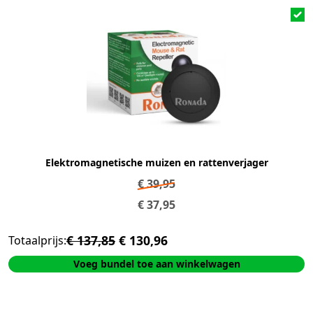
Elektromagnetische muizen en rattenverjager
€
39,95
€
37,95
€ 137,85
€ 130,96
Totaalprijs:
Voeg bundel toe aan winkelwagen