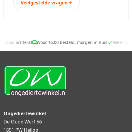
Veelgestelde vragen
Betaal achteraf
Voor 16.00 besteld, morgen in huis
Meer da
Ongediertewinkel
De Oude Werf 56
1851 PW Heiloo